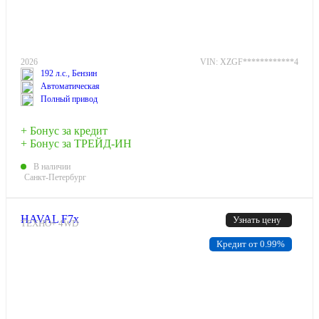
2026
VIN: XZGF************4
192 л.с., Бензин
Автоматическая
Полный привод
+ Бонус за кредит
+ Бонус за ТРЕЙД-ИН
В наличии
Санкт-Петербург
HAVAL F7x
Узнать цену
ТЕХНО+ 4WD
Кредит от 0.99%