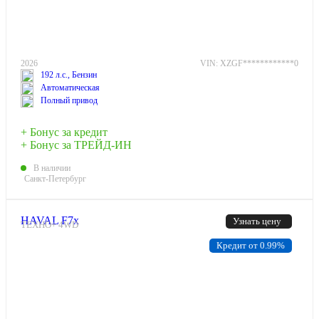
2026
VIN: XZGF************0
192 л.с., Бензин
Автоматическая
Полный привод
+ Бонус за кредит
+ Бонус за ТРЕЙД-ИН
В наличии
Санкт-Петербург
HAVAL F7x
Узнать цену
ТЕХНО+ 4WD
Кредит от 0.99%