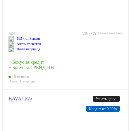
2026
VIN: XZGF************8
192 л.с., Бензин
Автоматическая
Полный привод
+ Бонус за кредит
+ Бонус за ТРЕЙД-ИН
В наличии
Санкт-Петербург
HAVAL F7x
Узнать цену
ТЕХНО+ 4WD
Кредит от 0.99%