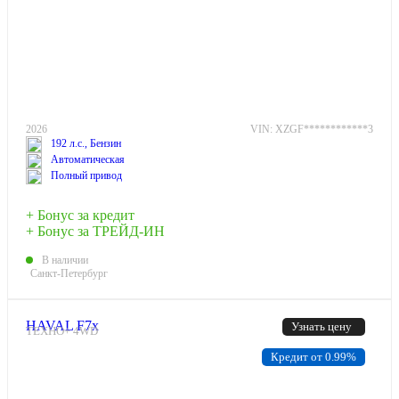
2026
VIN: XZGF************3
192 л.с., Бензин
Автоматическая
Полный привод
+ Бонус за кредит
+ Бонус за ТРЕЙД-ИН
В наличии
Санкт-Петербург
HAVAL F7x
Узнать цену
ТЕХНО+ 4WD
Кредит от 0.99%