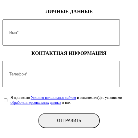
Тип двигателя
бензиновый, с турбонаддувом
Рабочий объем, см3
1998
ЛИЧНЫЕ ДАННЫЕ
Максимальная мощность
192 (141) / 5600-6300
Максимальный крутящий момент
320 / 1500-4000
Топливо
≥ АИ-92
ТРАНСМИССИЯ
КОНТАКТНАЯ ИНФОРМАЦИЯ
Тип привода
Подключаемый полный 4WD
7-ступенчатая,
роботизированная, с двойным
Коробка передач
сцеплением мокрого типа
Я принимаю
Условия пользования сайтом
и ознакомлен(а) с условиями
обработки персональных данных
в них
ПОДВЕСКА
независимая, пружинная,
типа макферсон, со
стабилизатором поперечной
Передняя
устойчивости