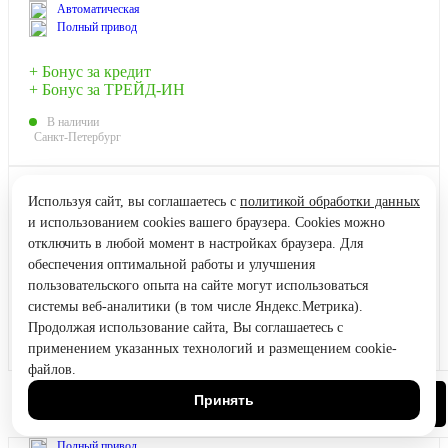
Автоматическая
Полный привод
+ Бонус за кредит
+ Бонус за ТРЕЙД-ИН
В наличии
Санкт-Петербург
HAVAL F7x
Узнать цену
Используя сайт, вы соглашаетесь с
политикой обработки данных
ТЕХНО+ 4WD
и использованием cookies вашего браузера. Cookies можно
Кредит от 0.99%
отключить в любой момент в настройках браузера. Для
обеспечения оптимальной работы и улучшения
пользовательского опыта на сайте могут использоваться
системы веб-аналитики (в том числе Яндекс.Метрика).
Продолжая использование сайта, Вы соглашаетесь с
применением указанных технологий и размещением cookie-
файлов.
2025
VIN: XZGF************3
Принять
Позвонить
192 л.с., Бензин
Автоматическая
Полный привод