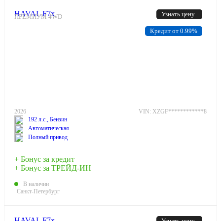
HAVAL F7x
Узнать цену
ПРЕМИУМ 4WD
Кредит от 0.99%
2026
VIN: XZGF************8
192 л.с., Бензин
Автоматическая
Полный привод
+ Бонус за кредит
+ Бонус за ТРЕЙД-ИН
В наличии
Санкт-Петербург
HAVAL F7x
Узнать цену