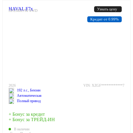
HAVAL F7x
Узнать цену
ПРЕМИУМ 4WD
Кредит от 0.99%
2026
VIN: XZGF************7
192 л.с., Бензин
Автоматическая
Полный привод
+ Бонус за кредит
+ Бонус за ТРЕЙД-ИН
В наличии