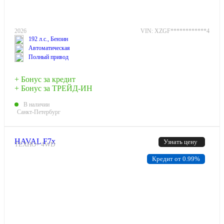
2026
VIN: XZGF************4
192 л.с., Бензин
Автоматическая
Полный привод
+ Бонус за кредит
+ Бонус за ТРЕЙД-ИН
В наличии
Санкт-Петербург
HAVAL F7x
Узнать цену
ТЕХНО+ 4WD
Кредит от 0.99%