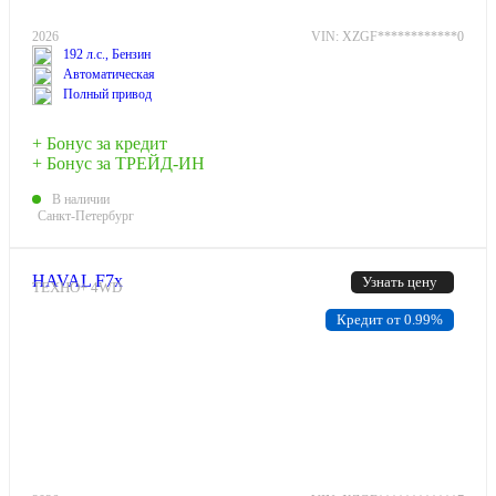
2026
VIN: XZGF************0
192 л.с., Бензин
Автоматическая
Полный привод
+ Бонус за кредит
+ Бонус за ТРЕЙД-ИН
В наличии
Санкт-Петербург
HAVAL F7x
Узнать цену
ТЕХНО+ 4WD
Кредит от 0.99%