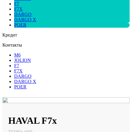
F7
F7X
DARGO
DARGO X
POER
Кредит
Контакты
M6
JOLION
F7
F7X
DARGO
DARGO X
POER
HAVAL F7x
ТЕХНО+ 4WD