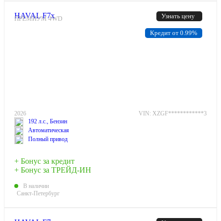
HAVAL F7x
Узнать цену
ПРЕМИУМ 4WD
Кредит от 0.99%
2026
VIN: XZGF************3
192 л.с., Бензин
Автоматическая
Полный привод
+ Бонус за кредит
+ Бонус за ТРЕЙД-ИН
В наличии
Санкт-Петербург