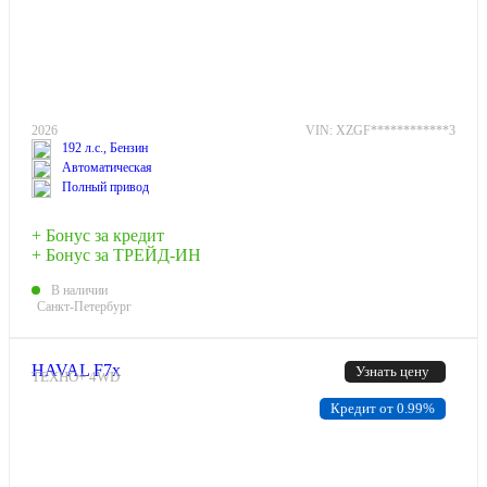
2026
VIN: XZGF************3
192 л.с., Бензин
Автоматическая
Полный привод
+ Бонус за кредит
+ Бонус за ТРЕЙД-ИН
В наличии
Санкт-Петербург
HAVAL F7x
Узнать цену
ТЕХНО+ 4WD
Кредит от 0.99%