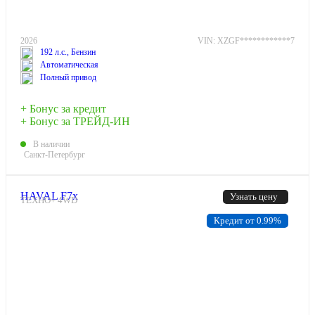
2026
VIN: XZGF************7
192 л.с., Бензин
Автоматическая
Полный привод
+ Бонус за кредит
+ Бонус за ТРЕЙД-ИН
В наличии
Санкт-Петербург
HAVAL F7x
Узнать цену
ТЕХНО+ 4WD
Кредит от 0.99%