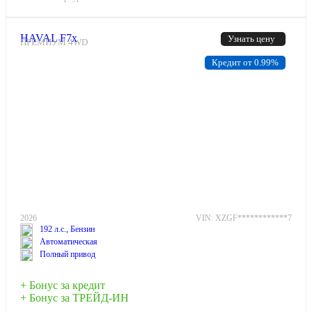
HAVAL F7x
Узнать цену
ПРЕМИУМ 4WD
Кредит от 0.99%
2026
VIN: XZGF************7
192 л.с., Бензин
Автоматическая
Полный привод
+ Бонус за кредит
+ Бонус за ТРЕЙД-ИН