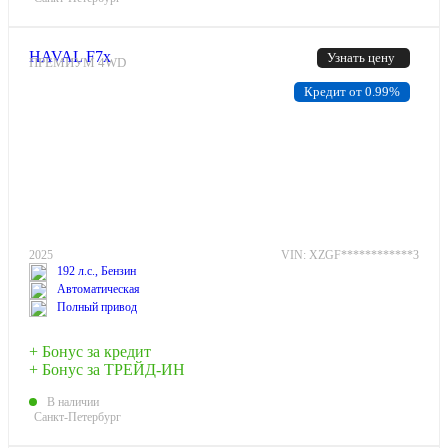
HAVAL F7x
Узнать цену
ПРЕМИУМ 4WD
Кредит от 0.99%
2025
VIN: XZGF************3
192 л.с., Бензин
Автоматическая
Полный привод
+ Бонус за кредит
+ Бонус за ТРЕЙД-ИН
В наличии
Санкт-Петербург