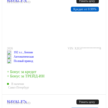
HAVAL F7x
Узнать цену
ПРЕМИУМ 4WD
Кредит от 0.99%
2026
VIN: XZGF************8
192 л.с., Бензин
Автоматическая
Полный привод
+ Бонус за кредит
+ Бонус за ТРЕЙД-ИН
В наличии
Санкт-Петербург
HAVAL F7x
Узнать цену
ПРЕМИУМ 4WD