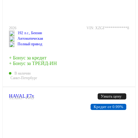
2026
VIN: XZGF************8
192 л.с., Бензин
Автоматическая
Полный привод
+ Бонус за кредит
+ Бонус за ТРЕЙД-ИН
В наличии
Санкт-Петербург
HAVAL F7x
Узнать цену
ТЕХНО+ 4WD
Кредит от 0.99%