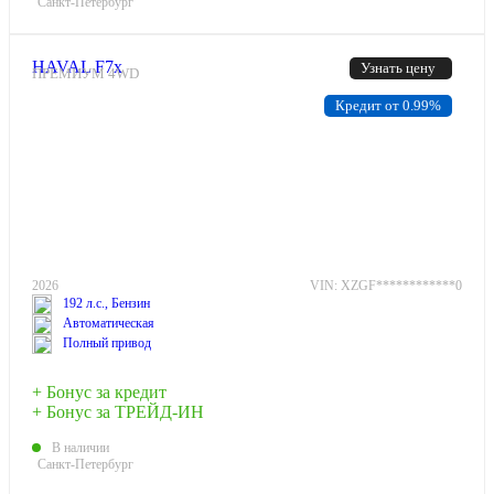
Санкт-Петербург
HAVAL F7x
Узнать цену
ПРЕМИУМ 4WD
Кредит от 0.99%
2026
VIN: XZGF************0
192 л.с., Бензин
Автоматическая
Полный привод
+ Бонус за кредит
+ Бонус за ТРЕЙД-ИН
В наличии
Санкт-Петербург