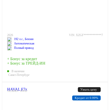
2026
VIN: XZGF************7
192 л.с., Бензин
Автоматическая
Полный привод
+ Бонус за кредит
+ Бонус за ТРЕЙД-ИН
В наличии
Санкт-Петербург
HAVAL F7x
Узнать цену
ТЕХНО+ 4WD
Кредит от 0.99%