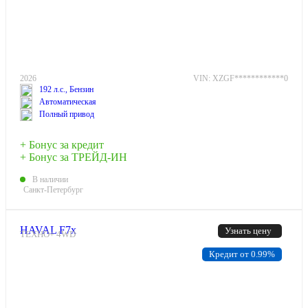
2026
VIN: XZGF************0
192 л.с., Бензин
Автоматическая
Полный привод
+ Бонус за кредит
+ Бонус за ТРЕЙД-ИН
В наличии
Санкт-Петербург
HAVAL F7x
Узнать цену
ТЕХНО+ 4WD
Кредит от 0.99%