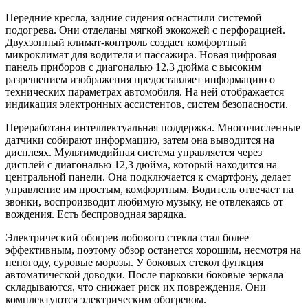
Передние кресла, задние сидения оснастили системой
подогрева. Они отделаны мягкой экокожей с перфорацией.
Двухзонный климат-контроль создает комфортный
микроклимат для водителя и пассажира. Новая цифровая
панель приборов с диагональю 12,3 дюйма с высоким
разрешением изображения предоставляет информацию о
технических параметрах автомобиля. На ней отображается
индикация электронных ассистентов, систем безопасности.
Переработана интеллектуальная поддержка. Многочисленные
датчики собирают информацию, затем она выводится на
дисплеях. Мультимедийная система управляется через
дисплей с диагональю 12,3 дюйма, который находится на
центральной панели. Она подключается к смартфону, делает
управление им простым, комфортным. Водитель отвечает на
звонки, воспроизводит любимую музыку, не отвлекаясь от
вождения. Есть беспроводная зарядка.
Электрический обогрев лобового стекла стал более
эффективным, поэтому обзор останется хорошим, несмотря на
непогоду, суровые морозы. У боковых стекол функция
автоматической доводки. После парковки боковые зеркала
складываются, что снижает риск их повреждения. Они
комплектуются электрическим обогревом.