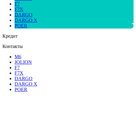
F7
F7X
DARGO
DARGO X
POER
Кредит
Контакты
M6
JOLION
F7
F7X
DARGO
DARGO X
POER
HAVAL F7X В КРЕДИТ