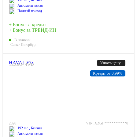
192 л.с., Бензин
Автоматическая
Полный привод
+ Бонус за кредит
+ Бонус за ТРЕЙД-ИН
В наличии
Санкт-Петербург
HAVAL F7x
Узнать цену
ТЕХНО+ 4WD
Кредит от 0.99%
2026
VIN: XZGF************0
192 л.с., Бензин
Автоматическая