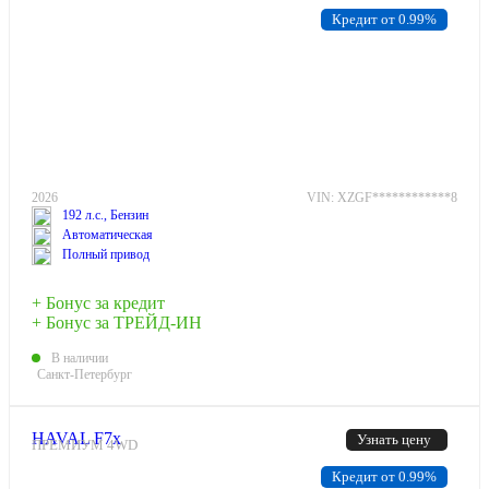
Кредит от 0.99%
2026
VIN: XZGF************8
192 л.с., Бензин
Автоматическая
Полный привод
+ Бонус за кредит
+ Бонус за ТРЕЙД-ИН
В наличии
Санкт-Петербург
HAVAL F7x
Узнать цену
ПРЕМИУМ 4WD
Кредит от 0.99%