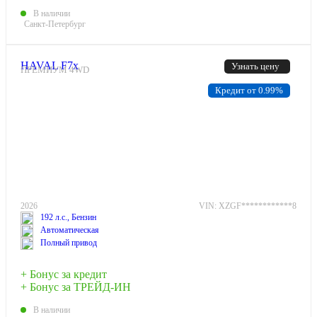
В наличии
Санкт-Петербург
HAVAL F7x
Узнать цену
ПРЕМИУМ 4WD
Кредит от 0.99%
2026
VIN: XZGF************8
192 л.с., Бензин
Автоматическая
Полный привод
+ Бонус за кредит
+ Бонус за ТРЕЙД-ИН
В наличии