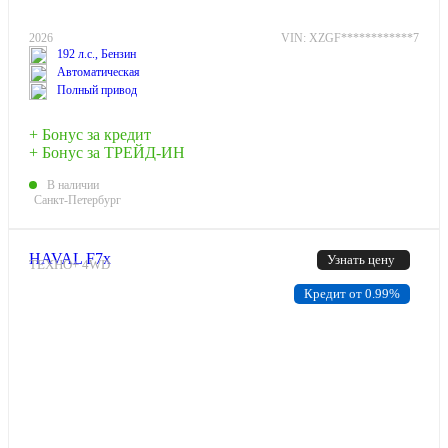
2026
VIN: XZGF************7
192 л.с., Бензин
Автоматическая
Полный привод
+ Бонус за кредит
+ Бонус за ТРЕЙД-ИН
В наличии
Санкт-Петербург
HAVAL F7x
Узнать цену
ТЕХНО+ 4WD
Кредит от 0.99%