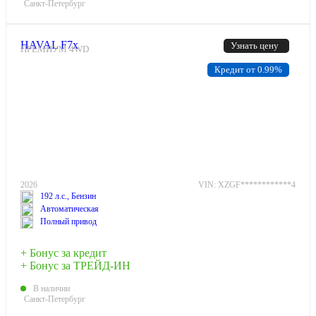
Санкт-Петербург
HAVAL F7x
Узнать цену
ПРЕМИУМ 4WD
Кредит от 0.99%
2026
VIN: XZGF************4
192 л.с., Бензин
Автоматическая
Полный привод
+ Бонус за кредит
+ Бонус за ТРЕЙД-ИН
В наличии
Санкт-Петербург