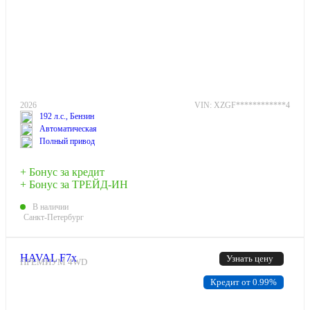
2026
VIN: XZGF************4
192 л.с., Бензин
Автоматическая
Полный привод
+ Бонус за кредит
+ Бонус за ТРЕЙД-ИН
В наличии
Санкт-Петербург
HAVAL F7x
Узнать цену
ПРЕМИУМ 4WD
Кредит от 0.99%