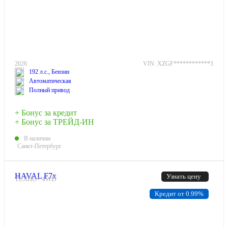
2026
VIN: XZGF************3
192 л.с., Бензин
Автоматическая
Полный привод
+ Бонус за кредит
+ Бонус за ТРЕЙД-ИН
В наличии
Санкт-Петербург
HAVAL F7x
Узнать цену
ТЕХНО+ 4WD
Кредит от 0.99%