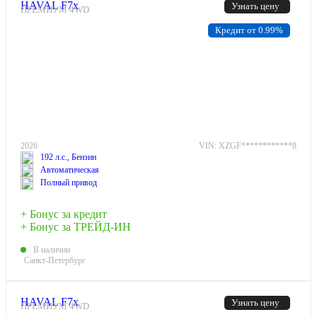
HAVAL F7x
Узнать цену
ПРЕМИУМ 4WD
Кредит от 0.99%
2026
VIN: XZGF************8
192 л.с., Бензин
Автоматическая
Полный привод
+ Бонус за кредит
+ Бонус за ТРЕЙД-ИН
В наличии
Санкт-Петербург
HAVAL F7x
Узнать цену
ПРЕМИУМ 4WD