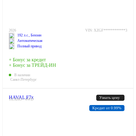
2026
VIN: XZGF************3
192 л.с., Бензин
Автоматическая
Полный привод
+ Бонус за кредит
+ Бонус за ТРЕЙД-ИН
В наличии
Санкт-Петербург
HAVAL F7x
Узнать цену
ТЕХНО+ 4WD
Кредит от 0.99%