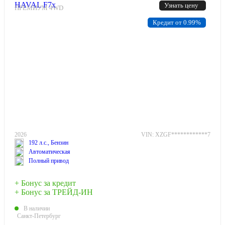
HAVAL F7x
Узнать цену
ПРЕМИУМ 4WD
Кредит от 0.99%
2026
VIN: XZGF************7
192 л.с., Бензин
Автоматическая
Полный привод
+ Бонус за кредит
+ Бонус за ТРЕЙД-ИН
В наличии
Санкт-Петербург