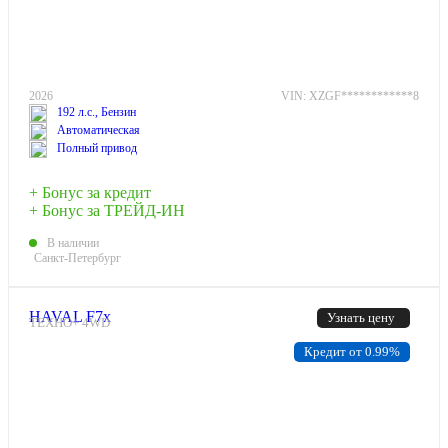
2026
VIN: XZGF************8
192 л.с., Бензин
Автоматическая
Полный привод
+ Бонус за кредит
+ Бонус за ТРЕЙД-ИН
В наличии
Санкт-Петербург
HAVAL F7x
Узнать цену
ТЕХНО+ 4WD
Кредит от 0.99%