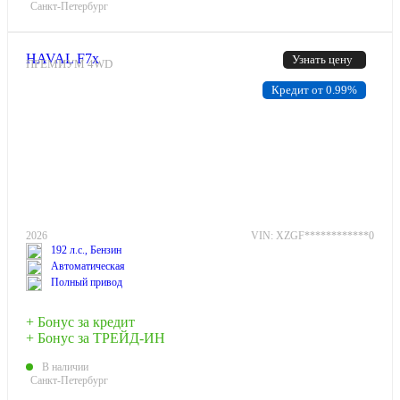
Санкт-Петербург
HAVAL F7x
Узнать цену
ПРЕМИУМ 4WD
Кредит от 0.99%
2026
VIN: XZGF************0
192 л.с., Бензин
Автоматическая
Полный привод
+ Бонус за кредит
+ Бонус за ТРЕЙД-ИН
В наличии
Санкт-Петербург