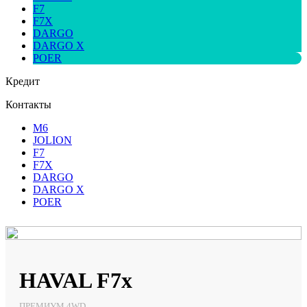
F7
F7X
DARGO
DARGO X
POER
Кредит
Контакты
M6
JOLION
F7
F7X
DARGO
DARGO X
POER
HAVAL F7x
ПРЕМИУМ 4WD