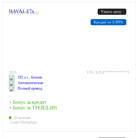
HAVAL F7x
Узнать цену
ПРЕМИУМ 4WD
Кредит от 0.99%
2025
VIN: XZGF************3
192 л.с., Бензин
Автоматическая
Полный привод
+ Бонус за кредит
+ Бонус за ТРЕЙД-ИН
В наличии
Санкт-Петербург