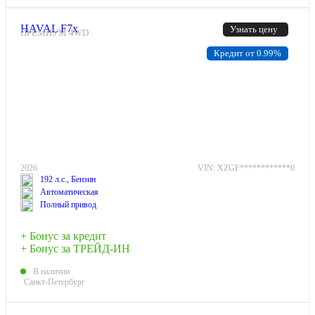
HAVAL F7x
Узнать цену
ПРЕМИУМ 4WD
Кредит от 0.99%
2026
VIN: XZGF************0
192 л.с., Бензин
Автоматическая
Полный привод
+ Бонус за кредит
+ Бонус за ТРЕЙД-ИН
В наличии
Санкт-Петербург