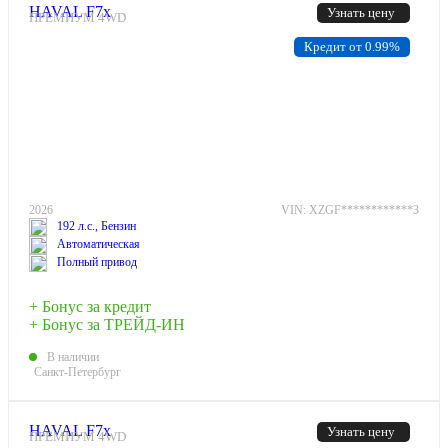
HAVAL F7x
Узнать цену
ПРЕМИУМ 4WD
Кредит от 0.99%
2026
VIN: XZGF************3
192 л.с., Бензин
Автоматическая
Полный привод
+ Бонус за кредит
+ Бонус за ТРЕЙД-ИН
В наличии
Санкт-Петербург
HAVAL F7x
Узнать цену
ПРЕМИУМ 4WD