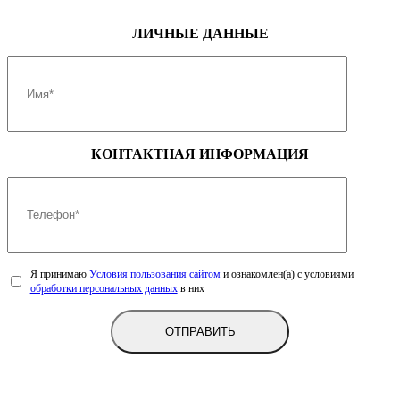
Тип двигателя
бензиновый, с турбонаддувом
Рабочий объем, см3
1998
ЛИЧНЫЕ ДАННЫЕ
Максимальная мощность
192 (141) / 5600-6300
Максимальный крутящий момент
320 / 1500-4000
Топливо
≥ АИ-92
ТРАНСМИССИЯ
КОНТАКТНАЯ ИНФОРМАЦИЯ
Тип привода
Подключаемый полный 4WD
7-ступенчатая,
роботизированная, с двойным
Коробка передач
сцеплением мокрого типа
Я принимаю
Условия пользования сайтом
и ознакомлен(а) с условиями
обработки персональных данных
в них
ПОДВЕСКА
независимая, пружинная,
типа макферсон, со
стабилизатором поперечной
Передняя
устойчивости