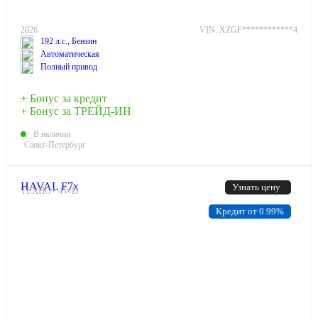
2026
VIN: XZGF************4
192 л.с., Бензин
Автоматическая
Полный привод
+ Бонус за кредит
+ Бонус за ТРЕЙД-ИН
В наличии
Санкт-Петербург
HAVAL F7x
Узнать цену
ТЕХНО+ 4WD
Кредит от 0.99%