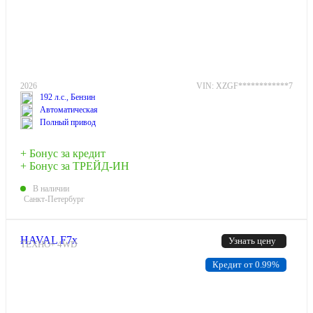
2026
VIN: XZGF************7
192 л.с., Бензин
Автоматическая
Полный привод
+ Бонус за кредит
+ Бонус за ТРЕЙД-ИН
В наличии
Санкт-Петербург
HAVAL F7x
Узнать цену
ТЕХНО+ 4WD
Кредит от 0.99%