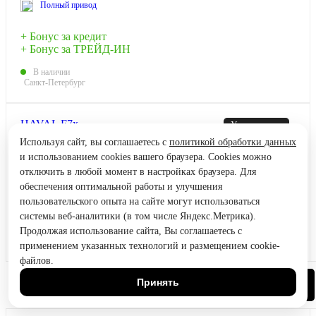
Полный привод
+ Бонус за кредит
+ Бонус за ТРЕЙД-ИН
В наличии
Санкт-Петербург
HAVAL F7x
Узнать цену
ТЕХНО+ 4WD
Используя сайт, вы соглашаетесь с
политикой обработки данных
Кредит от 0.99%
и использованием cookies вашего браузера. Cookies можно
отключить в любой момент в настройках браузера. Для
обеспечения оптимальной работы и улучшения
пользовательского опыта на сайте могут использоваться
системы веб-аналитики (в том числе Яндекс.Метрика).
Продолжая использование сайта, Вы соглашаетесь с
применением указанных технологий и размещением cookie-
файлов.
2025
VIN: XZGF************3
192 л.с., Бензин
Принять
Позвонить
Автоматическая
Полный привод