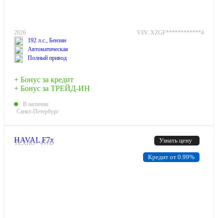
2026
VIN: XZGF************4
192 л.с., Бензин
Автоматическая
Полный привод
+ Бонус за кредит
+ Бонус за ТРЕЙД-ИН
В наличии
Санкт-Петербург
HAVAL F7x
Узнать цену
ТЕХНО+ 4WD
Кредит от 0.99%