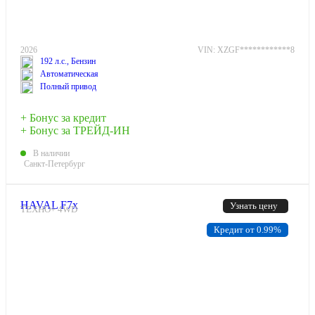
2026
VIN: XZGF************8
192 л.с., Бензин
Автоматическая
Полный привод
+ Бонус за кредит
+ Бонус за ТРЕЙД-ИН
В наличии
Санкт-Петербург
HAVAL F7x
Узнать цену
ТЕХНО+ 4WD
Кредит от 0.99%