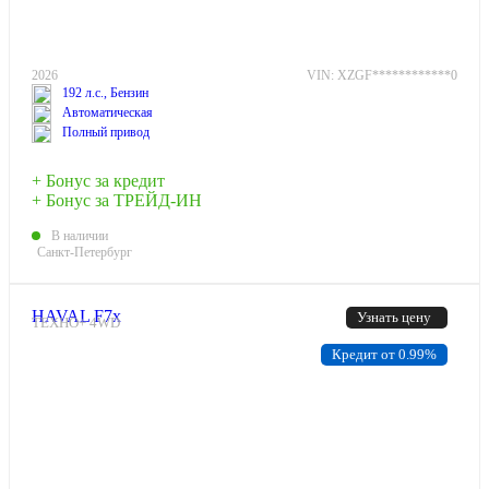
2026
VIN: XZGF************0
192 л.с., Бензин
Автоматическая
Полный привод
+ Бонус за кредит
+ Бонус за ТРЕЙД-ИН
В наличии
Санкт-Петербург
HAVAL F7x
Узнать цену
ТЕХНО+ 4WD
Кредит от 0.99%