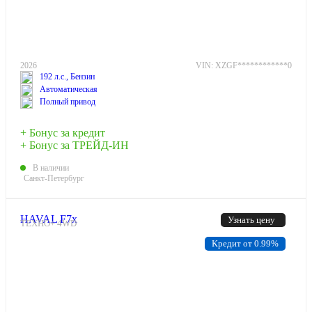
2026
VIN: XZGF************0
192 л.с., Бензин
Автоматическая
Полный привод
+ Бонус за кредит
+ Бонус за ТРЕЙД-ИН
В наличии
Санкт-Петербург
HAVAL F7x
Узнать цену
ТЕХНО+ 4WD
Кредит от 0.99%