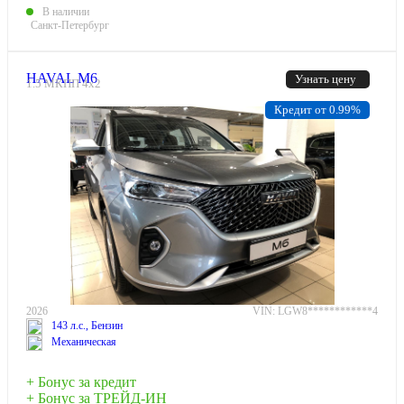
В наличии
Санкт-Петербург
HAVAL M6
Узнать цену
1.5 МКПП 4х2
Кредит от 0.99%
2026
VIN: LGW8************4
143 л.с., Бензин
Механическая
+ Бонус за кредит
+ Бонус за ТРЕЙД-ИН