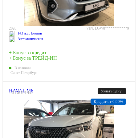
2026
VIN: LGW8************9
143 л.с., Бензин
Автоматическая
+ Бонус за кредит
+ Бонус за ТРЕЙД-ИН
В наличии
Санкт-Петербург
HAVAL M6
Узнать цену
1.5 АКПП 4х2
Кредит от 0.99%