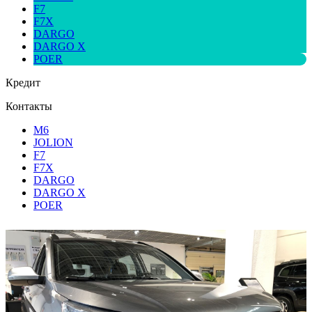
F7
F7X
DARGO
DARGO X
POER
Кредит
Контакты
M6
JOLION
F7
F7X
DARGO
DARGO X
POER