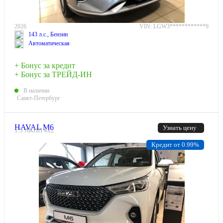
2026
VIN: LGW3************9
143 л.с., Бензин
Автоматическая
+ Бонус за кредит
+ Бонус за ТРЕЙД-ИН
В наличии
Санкт-Петербург
HAVAL M6
Узнать цену
1.5 АКПП 4х2
Кредит от 0.99%