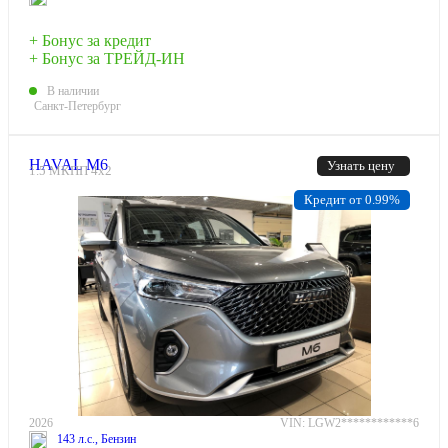
+ Бонус за кредит
+ Бонус за ТРЕЙД-ИН
В наличии
Санкт-Петербург
HAVAL M6
Узнать цену
1.5 МКПП 4х2
Кредит от 0.99%
2026
VIN: LGW2************6
143 л.с., Бензин