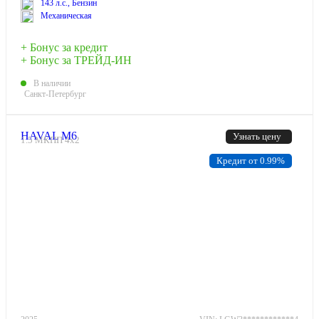
143 л.с., Бензин
Механическая
+ Бонус за кредит
+ Бонус за ТРЕЙД-ИН
В наличии
Санкт-Петербург
HAVAL M6
Узнать цену
1.5 МКПП 4х2
Кредит от 0.99%