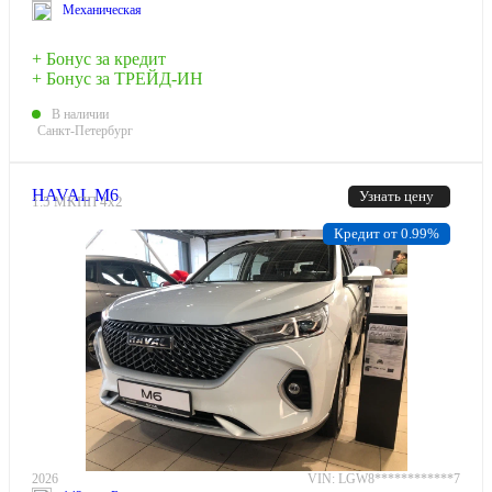
Механическая
+ Бонус за кредит
+ Бонус за ТРЕЙД-ИН
В наличии
Санкт-Петербург
HAVAL M6
Узнать цену
1.5 МКПП 4х2
Кредит от 0.99%
2026
VIN: LGW8************7