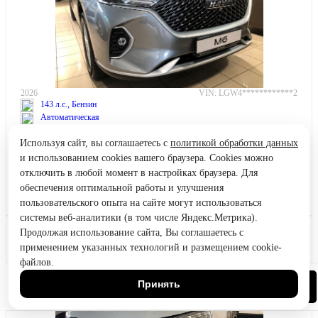
2026
VIN: LGW4************2
143 л.с., Бензин
Автоматическая
Используя сайт, вы соглашаетесь с
политикой обработки данных
+ Бонус за кредит
и использованием cookies вашего браузера. Cookies можно
+ Бонус за ТРЕЙД-ИН
отключить в любой момент в настройках браузера. Для
В наличии
обеспечения оптимальной работы и улучшения
Санкт-Петербург
пользовательского опыта на сайте могут использоваться
системы веб-аналитики (в том числе Яндекс.Метрика).
Продолжая использование сайта, Вы соглашаетесь с
HAVAL M6
Узнать цену
1.5 АКПП 4х2
применением указанных технологий и размещением cookie-
Кредит от 0.99%
файлов.
Принять
Позвонить